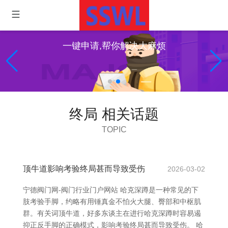
一键申请,帮你解决大麻烦
终局 相关话题
TOPIC
顶牛道影响考验终局甚而导致受伤
2026-03-02
宁德阀门网-阀门行业门户网站 哈克深蹲是一种常见的下
肢考验手脚，约略有用锤真金不怕火大腿、臀部和中枢肌
群。有关词顶牛道，好多东谈主在进行哈克深蹲时容易遏
抑正反手脚的正确模式，影响考验终局甚而导致受伤。 哈