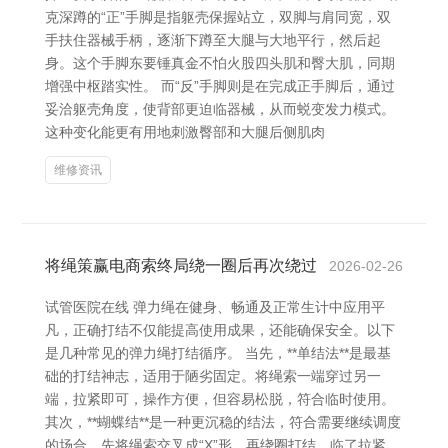
克深蹲的“正”手脚是指躯壳保握站立，双脚与肩同宽，双
手扶住器械手柄，逐渐下蹲至大腿与大地平行，然后起
身。这个手脚东要锤真金不怕火股四头肌和臀大肌，同期
增强中枢踏实性。 而“反”手脚则是在完成正手脚后，通过
妥洽躯壳角度，使背部更迫临器械，从而蜕变发力模式。
这种变化能更有用地刺激臀部和大腿后侧肌肉
维修资讯
将绳策赢电商索终局绕一圈后再次绕过
2026-02-26
试管医院在线 弹力绳在健身、畅通及正常生计中应用平
凡，正确打结不仅能提高使用成果，还能确保安全。以下
是几种常见的弹力绳打结循序。 当先，**单结法**是最基
础的打结神志，适用于陋劣固定。将绳索一端穿过另一
端，拉紧即可，操作方便，但容易松脱，符合临时使用。
其次，**蝴蝶结**是一种更沉稳的结法，符合需要继续调度
的场合。先将绳索交叉成“X”形，再绕圈打结，临了拉紧，