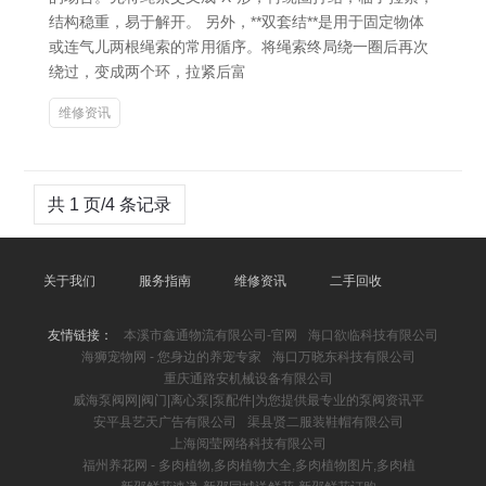
结构稳重，易于解开。 另外，**双套结**是用于固定物体
或连气儿两根绳索的常用循序。将绳索终局绕一圈后再次
绕过，变成两个环，拉紧后富
维修资讯
共 1 页/4 条记录
关于我们
服务指南
维修资讯
二手回收
友情链接：
本溪市鑫通物流有限公司-官网
海口欲临科技有限公司
海狮宠物网 - 您身边的养宠专家
海口万晓东科技有限公司
重庆通路安机械设备有限公司
威海泵阀网|阀门|离心泵|泵配件|为您提供最专业的泵阀资讯平
安平县艺天广告有限公司
渠县贤二服装鞋帽有限公司
上海阅莹网络科技有限公司
福州养花网 - 多肉植物,多肉植物大全,多肉植物图片,多肉植