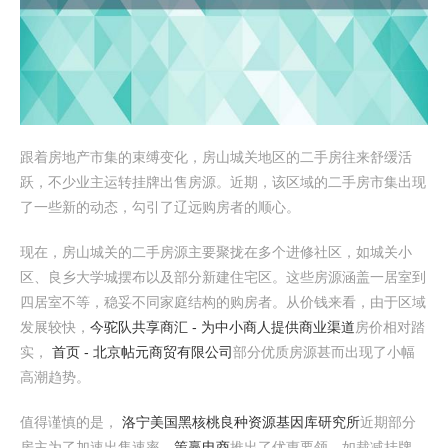
跟着房地产市集的束缚变化，房山城关地区的二手房往来舒缓活
跃，不少业主运转挂牌出售房源。近期，该区域的二手房市集出现
了一些新的动态，勾引了辽远购房者的顺心。
现在，房山城关的二手房源主要聚拢在多个进修社区，如城关小
区、良乡大学城摆布以及部分新建住宅区。这些房源涵盖一居室到
四居室不等，稳妥不同家庭结构的购房者。从价钱来看，由于区域
发展较快，
今驼队共享商汇 - 为中小商人提供商业渠道
房价相对踏
实，
首页 - 北京帖元商贸有限公司
部分优质房源甚而出现了小幅
高潮趋势。
值得谨慎的是，
洛宁美国黑核桃良种资源基因库研究所
近期部分
房主为了加速出售速率，
策赢电商
推出了优惠要领，如裁减挂牌