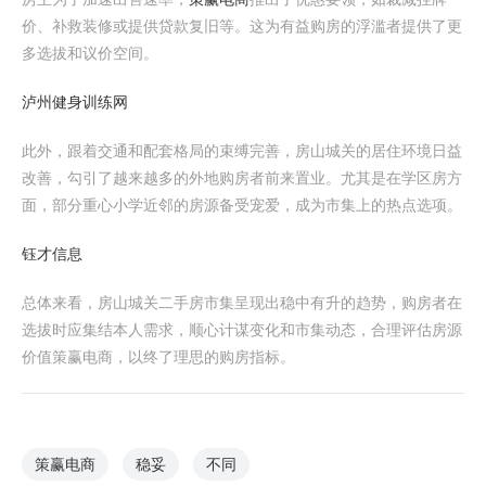
价、补救装修或提供贷款复旧等。这为有益购房的浮滥者提供了更
多选拔和议价空间。
泸州健身训练网
此外，跟着交通和配套格局的束缚完善，房山城关的居住环境日益
改善，勾引了越来越多的外地购房者前来置业。尤其是在学区房方
面，部分重心小学近邻的房源备受宠爱，成为市集上的热点选项。
钰才信息
总体来看，房山城关二手房市集呈现出稳中有升的趋势，购房者在
选拔时应集结本人需求，顺心计谋变化和市集动态，合理评估房源
价值策赢电商，以终了理思的购房指标。
策赢电商
稳妥
不同